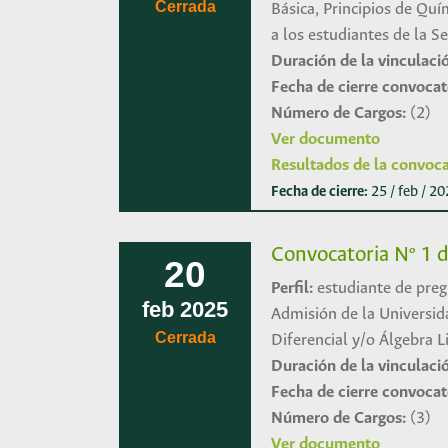
Cerrada
Básica, Principios de Qu
a los estudiantes de la S
Duración de la vinculaci
Fecha de cierre convocat
Número de Cargos:
(2)
Ver documento
Resultados de la convoca
Fecha de cierre:
25 / feb / 2
Convocatoria Nº 1 d
20
Perfil:
estudiante de preg
feb
2025
Admisión de la Universid
Cerrada
Diferencial y/o Álgebra L
Duración de la vinculaci
Fecha de cierre convocat
Número de Cargos:
(3)
Ver documento