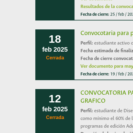
Resultados de la convoca
Fecha de cierre:
25 / feb / 2
Convocotaria para p
18
Perfil:
estudiante activo 
feb
2025
Fecha estimada de finali
Cerrada
Fecha de cierre convocat
Ver documento para may
Fecha de cierre:
19 / feb / 2
CONVOCATORIA PA
12
GRAFICO
feb
2025
Perfil:
estudiante de Dise
Cerrada
como mínimo el 60% de la
programas de edición Ado