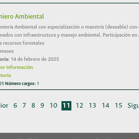
eniero Ambiental
eniería Ambiental con especialización o maestría (deseable) con 
onados con infraestructura y manejo ambiental. Participación en
e recursos forestales
 meses
oria:
14 de febrero de 2025
or información
toria
025
Número cargos:
1
ior
6
7
8
9
10
11
12
13
14
15
Sig