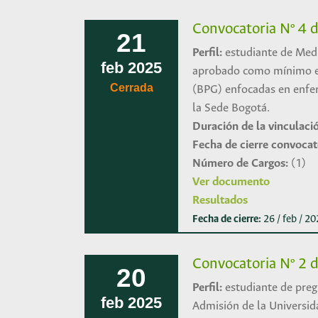
Convocatoria Nº 4 d
21
Perfil:
estudiante de Medi
feb
2025
aprobado como mínimo el 
Cerrada
(BPG) enfocadas en enfer
la Sede Bogotá.
Duración de la vinculaci
Fecha de cierre convocat
Número de Cargos:
(1)
Ver documento
Resultados
Fecha de cierre:
26 / feb / 2
Convocatoria Nº 2 d
20
Perfil:
estudiante de preg
feb
2025
Admisión de la Universid