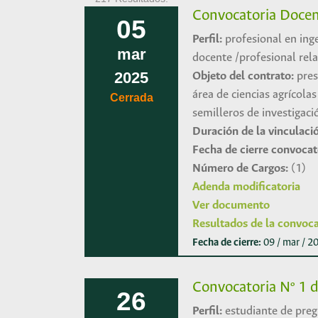
Convocatoria Docent
05
Perfil:
profesional en inge
mar
docente /profesional rel
2025
Objeto del contrato:
pres
área de ciencias agrícol
Cerrada
semilleros de investigaci
Duración de la vinculaci
Fecha de cierre convocat
Número de Cargos:
(1)
Adenda modificatoria
​Ver ​​​​documento
Resultados de la convoca
Fecha de cierre:
09 / mar / 
Convocatoria Nº 1 d
26
Perfil:
estudiante de preg